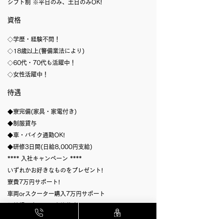
シフト制 ※平日のみ、土日のみOK!
資格
◇学歷・経験不問！
◇18歳以上(警備業法により)
◇60代・70代も活躍中！
◇女性活躍中！
待遇
◆寮完備(家具・家電付き)
◆制服貸与
◆車・バイク通勤OK!
◆研修3日間(日給8,000円支給)
**** 入社キャンペーン ****
いずれかお好きなものをプレゼント!
寮費7万円サポート!
車両orスクーター購入7万円サポート
入社祝い金5万円(有資格者10万円)
※60勤務達成後に支給!