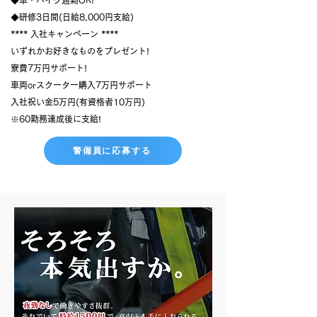
◆車・バイク通勤OK!
◆研修3日間(日給8,000円支給)
**** 入社キャンペーン ****
いずれかお好きなものをプレゼント!
寮費7万円サポート!
車両orスクーター購入7万円サポート
入社祝い金5万円(有資格者10万円)
※60勤務達成後に支給!
警備員に応募する