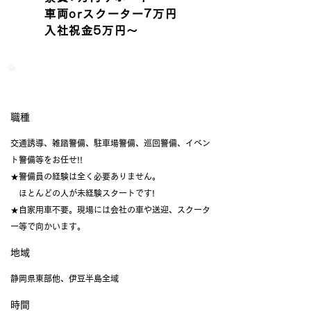
車両orスクーター7万円
入社祝金5万円〜
[日給] 警備スタッフ(交通誘導・イベント警備)
​職種
交通誘導、雑踏警備、駐車場警備、巡回警備、イベン
ト警備等をお任せ!!
★警備員の経験は全く必要ありません。
ほとんどの人が未経験スタートです!
★自家用車不要。現場には会社の車や送迎、スクータ
ー等で向かいます。
地域
静岡県東部他、伊豆半島全域
時間