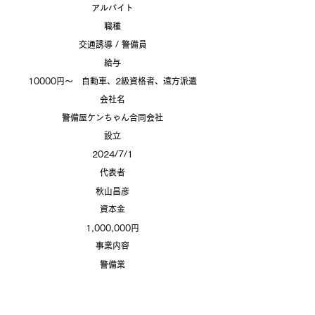
アルバイト
​職種
交通誘導 / 警備員
​給与
10000円～ 自動車、2級資格者、遠方派遣
​会社名
警備屋ケンちゃん合同会社
設立
2024/7/1
​
代表者
秋山昌彦
​資本金
1,000,000円
​事業内容
警備業