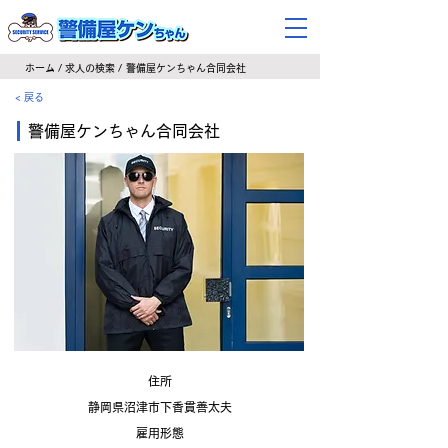
​ホーム
/
求人の検索
/
警備屋ケンちゃん合同会社
< 戻る
警備屋ケンちゃん合同会社
​住所
静岡県沼津市下香貫善太夫
​雇用形態